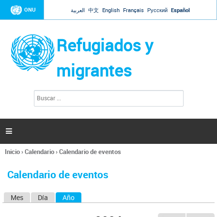
Jump to navigation
ONU
العربية
中文
English
Français
Русский
Español
Refugiados y
migrantes
B
F
u
o
s
r
c
a
m
r

u
l
Inicio
›
Calendario
›
Calendario de eventos
a
Se
r
encuentra
i
Calendario de eventos
usted
o
aquí
d
Mes
Día
Año
(solapa activa)
S
e
b
o