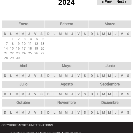
ú
2024
« Prev
Next »
l
s
a
q
p
u
e
a
Enero
Febrero
Marzo
d
s
a
D
L
M
M
J
V
S
D
L
M
M
J
V
S
D
L
M
M
J
V
S
p
1
2
3
4
5
6
7
8
9
10
11
12
13
r
14
15
16
17
18
19
20
i
21
22
23
24
25
26
27
28
29
30
n
Abril
Mayo
Junio
c
i
D
L
M
M
J
V
S
D
L
M
M
J
V
S
D
L
M
M
J
V
S
p
Julio
Agosto
Septiembre
a
D
L
M
M
J
V
S
D
L
M
M
J
V
S
D
L
M
M
J
V
S
l
e
Octubre
Noviembre
Diciembre
s
D
L
M
M
J
V
S
D
L
M
M
J
V
S
D
L
M
M
J
V
S
COPYRIGHT © 2026 UNITED NATIONS