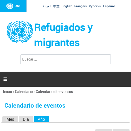
Jump to navigation
ONU
العربية
中文
English
Français
Русский
Español
Refugiados y
migrantes
B
F
u
o
s
r
c
a
m
r

u
l
Inicio
›
Calendario
›
Calendario de eventos
a
Se
r
encuentra
i
Calendario de eventos
usted
o
aquí
d
Mes
Día
Año
(solapa activa)
S
e
b
o