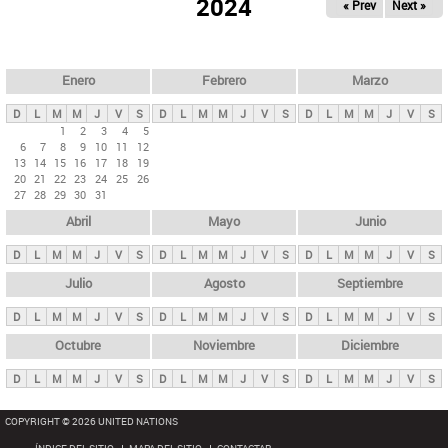
ú
2024
« Prev
Next »
l
s
a
q
p
u
e
a
Enero
Febrero
Marzo
d
s
a
D
L
M
M
J
V
S
D
L
M
M
J
V
S
D
L
M
M
J
V
S
p
1
2
3
4
5
6
7
8
9
10
11
12
r
13
14
15
16
17
18
19
i
20
21
22
23
24
25
26
27
28
29
30
31
n
Abril
Mayo
Junio
c
i
D
L
M
M
J
V
S
D
L
M
M
J
V
S
D
L
M
M
J
V
S
p
Julio
Agosto
Septiembre
a
D
L
M
M
J
V
S
D
L
M
M
J
V
S
D
L
M
M
J
V
S
l
e
Octubre
Noviembre
Diciembre
s
D
L
M
M
J
V
S
D
L
M
M
J
V
S
D
L
M
M
J
V
S
COPYRIGHT © 2026 UNITED NATIONS