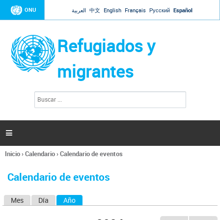
Jump to navigation
ONU
العربية
中文
English
Français
Русский
Español
Refugiados y
migrantes
B
F
u
o
s
r
c
a
m
r

u
l
Inicio
›
Calendario
›
Calendario de eventos
a
Se
r
encuentra
i
Calendario de eventos
usted
o
aquí
d
Mes
Día
Año
(solapa activa)
S
e
b
o