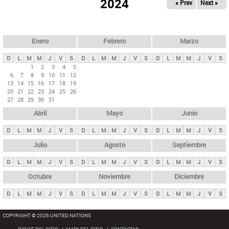
ú
2024
« Prev
Next »
l
s
a
q
p
u
e
a
Enero
Febrero
Marzo
d
s
a
D
L
M
M
J
V
S
D
L
M
M
J
V
S
D
L
M
M
J
V
S
p
1
2
3
4
5
6
7
8
9
10
11
12
r
13
14
15
16
17
18
19
i
20
21
22
23
24
25
26
27
28
29
30
31
n
Abril
Mayo
Junio
c
i
D
L
M
M
J
V
S
D
L
M
M
J
V
S
D
L
M
M
J
V
S
p
Julio
Agosto
Septiembre
a
D
L
M
M
J
V
S
D
L
M
M
J
V
S
D
L
M
M
J
V
S
l
e
Octubre
Noviembre
Diciembre
s
D
L
M
M
J
V
S
D
L
M
M
J
V
S
D
L
M
M
J
V
S
COPYRIGHT © 2026 UNITED NATIONS