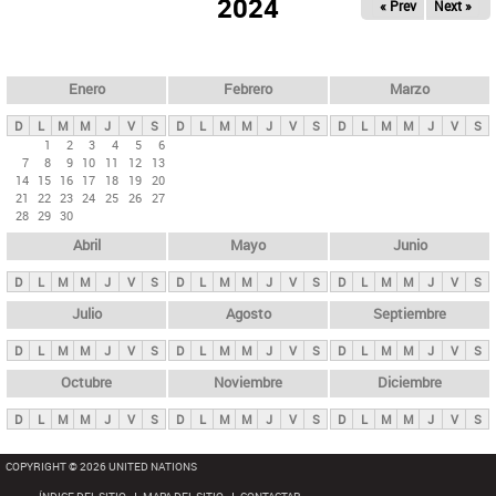
ú
2024
« Prev
Next »
l
s
a
q
p
u
e
a
Enero
Febrero
Marzo
d
s
a
D
L
M
M
J
V
S
D
L
M
M
J
V
S
D
L
M
M
J
V
S
p
1
2
3
4
5
6
7
8
9
10
11
12
13
r
14
15
16
17
18
19
20
i
21
22
23
24
25
26
27
28
29
30
n
Abril
Mayo
Junio
c
i
D
L
M
M
J
V
S
D
L
M
M
J
V
S
D
L
M
M
J
V
S
p
Julio
Agosto
Septiembre
a
D
L
M
M
J
V
S
D
L
M
M
J
V
S
D
L
M
M
J
V
S
l
e
Octubre
Noviembre
Diciembre
s
D
L
M
M
J
V
S
D
L
M
M
J
V
S
D
L
M
M
J
V
S
COPYRIGHT © 2026 UNITED NATIONS