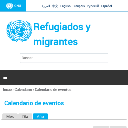
Jump to navigation
ONU
العربية
中文
English
Français
Русский
Español
Refugiados y
migrantes
B
F
u
o
s
r
c
a
m
r

u
l
Inicio
›
Calendario
›
Calendario de eventos
a
Se
r
encuentra
i
Calendario de eventos
usted
o
aquí
d
Mes
Día
Año
(solapa activa)
S
e
b
o