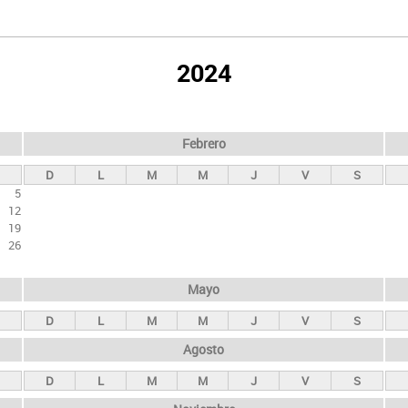
2024
Febrero
D
L
M
M
J
V
S
5
12
19
26
Mayo
D
L
M
M
J
V
S
Agosto
D
L
M
M
J
V
S