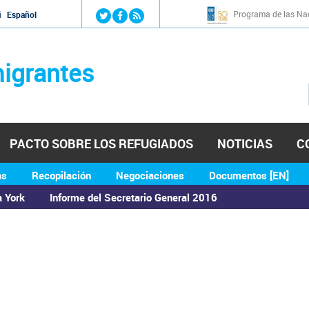
Jump to navigation
Programa de las Nac
й
Español
igrantes
PACTO SOBRE LOS REFUGIADOS
NOTICIAS
C
as
Recopilación
Negociaciones
Documentos [EN]
a York
Informe del Secretario General 2016