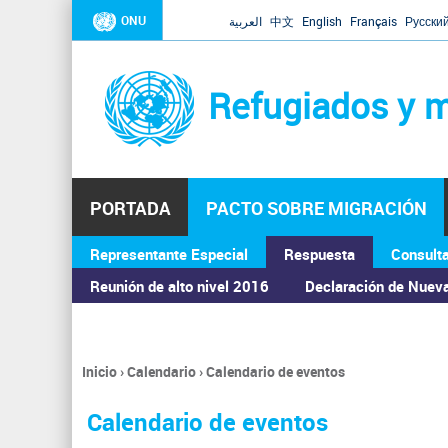
ONU
العربية
中文
English
Français
Русски
Refugiados y m
PORTADA
PACTO SOBRE MIGRACIÓN
Representante Especial
Respuesta
Consult
ASAMBLEA GENERAL
Reunión de alto nivel 2016
Declaración de Nuev
Inicio
›
Calendario
›
Calendario de eventos
Se
encuentra
Calendario de eventos
usted