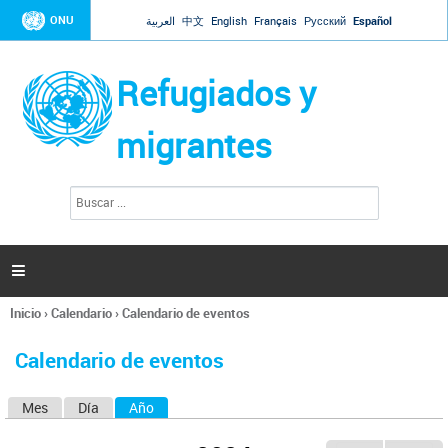
Jump to navigation
ONU
العربية
中文
English
Français
Русский
Español
Refugiados y
migrantes
B
F
u
o
s
r
c
a
m
r

u
l
Inicio
›
Calendario
›
Calendario de eventos
a
Se
r
encuentra
i
Calendario de eventos
usted
o
aquí
d
Mes
Día
Año
(solapa activa)
S
e
b
o