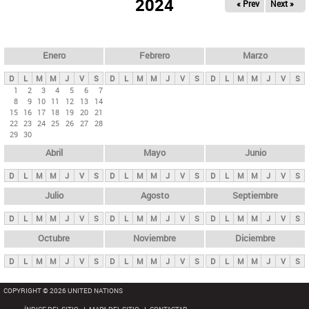
ú
2024
« Prev
Next »
l
s
a
q
p
u
e
a
Enero
Febrero
Marzo
d
s
a
D
L
M
M
J
V
S
D
L
M
M
J
V
S
D
L
M
M
J
V
S
p
1
2
3
4
5
6
7
8
9
10
11
12
13
14
r
15
16
17
18
19
20
21
i
22
23
24
25
26
27
28
29
30
n
Abril
Mayo
Junio
c
i
D
L
M
M
J
V
S
D
L
M
M
J
V
S
D
L
M
M
J
V
S
p
Julio
Agosto
Septiembre
a
D
L
M
M
J
V
S
D
L
M
M
J
V
S
D
L
M
M
J
V
S
l
e
Octubre
Noviembre
Diciembre
s
D
L
M
M
J
V
S
D
L
M
M
J
V
S
D
L
M
M
J
V
S
COPYRIGHT © 2026 UNITED NATIONS