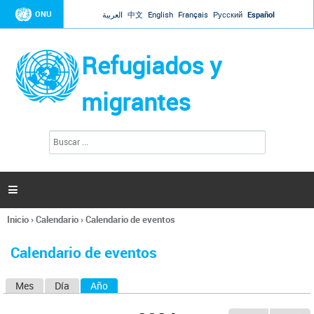
Jump to navigation
ONU
العربية
中文
English
Français
Русский
Español
Refugiados y
migrantes
B
F
u
o
s
r
c
a
m
r

u
l
Inicio
›
Calendario
›
Calendario de eventos
a
Se
r
encuentra
i
Calendario de eventos
usted
o
aquí
d
Mes
Día
Año
(solapa activa)
S
e
b
o