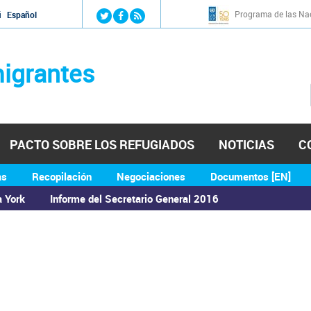
Jump to navigation
Programa de las Nac
й
Español
igrantes
PACTO SOBRE LOS REFUGIADOS
NOTICIAS
C
as
Recopilación
Negociaciones
Documentos [EN]
a York
Informe del Secretario General 2016