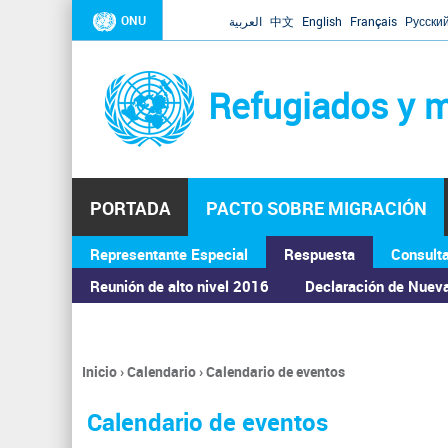
ONU
العربية
中文
English
Français
Русски
Refugiados y m
PORTADA
PACTO SOBRE MIGRACIÓN
Representante Especial
Respuesta
Consult
ASAMBLEA GENERAL
Reunión de alto nivel 2016
Declaración de Nuev
Inicio
›
Calendario
›
Calendario de eventos
Se
encuentra
Calendario de eventos
usted