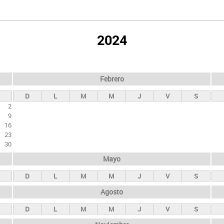
2024
Febrero
D
L
M
M
J
V
S
2
9
16
23
30
Mayo
D
L
M
M
J
V
S
Agosto
D
L
M
M
J
V
S