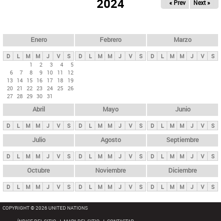
ú
2024
« Prev
Next »
l
s
a
q
p
u
e
a
Enero
Febrero
Marzo
d
s
a
D
L
M
M
J
V
S
D
L
M
M
J
V
S
D
L
M
M
J
V
S
p
1
2
3
4
5
6
7
8
9
10
11
12
r
13
14
15
16
17
18
19
i
20
21
22
23
24
25
26
27
28
29
30
31
n
Abril
Mayo
Junio
c
i
D
L
M
M
J
V
S
D
L
M
M
J
V
S
D
L
M
M
J
V
S
p
Julio
Agosto
Septiembre
a
D
L
M
M
J
V
S
D
L
M
M
J
V
S
D
L
M
M
J
V
S
l
e
Octubre
Noviembre
Diciembre
s
D
L
M
M
J
V
S
D
L
M
M
J
V
S
D
L
M
M
J
V
S
COPYRIGHT © 2026 UNITED NATIONS