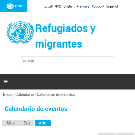
Jump to navigation
ONU
العربية
中文
English
Français
Русский
Español
Refugiados y
migrantes
B
F
u
o
s
r
c
a
m
r

u
l
Inicio
›
Calendario
›
Calendario de eventos
a
Se
r
encuentra
i
Calendario de eventos
usted
o
aquí
d
Mes
Día
Año
(solapa activa)
S
e
b
o