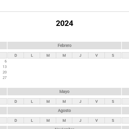
2024
Febrero
D
L
M
M
J
V
S
6
13
20
27
Mayo
D
L
M
M
J
V
S
Agosto
D
L
M
M
J
V
S