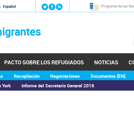
Jump to navigation
Programa de las Nac
й
Español
igrantes
PACTO SOBRE LOS REFUGIADOS
NOTICIAS
C
as
Recopilación
Negociaciones
Documentos [EN]
a York
Informe del Secretario General 2016