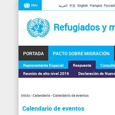
ONU
العربية
中文
English
Français
Русски
Refugiados y m
PORTADA
PACTO SOBRE MIGRACIÓN
Representante Especial
Respuesta
Consult
ASAMBLEA GENERAL
Reunión de alto nivel 2016
Declaración de Nuev
Inicio
›
Calendario
›
Calendario de eventos
Se
encuentra
Calendario de eventos
usted