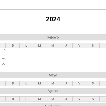
2024
Febrero
D
L
M
M
J
V
S
6
13
20
27
Mayo
D
L
M
M
J
V
S
Agosto
D
L
M
M
J
V
S