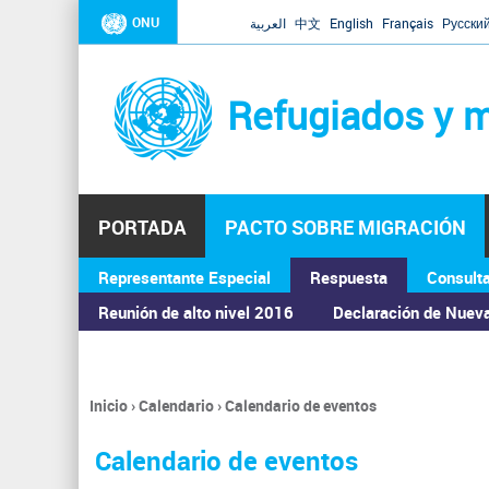
ONU
العربية
中文
English
Français
Русски
Refugiados y m
PORTADA
PACTO SOBRE MIGRACIÓN
Representante Especial
Respuesta
Consult
ASAMBLEA GENERAL
Reunión de alto nivel 2016
Declaración de Nuev
Inicio
›
Calendario
›
Calendario de eventos
Se
encuentra
Calendario de eventos
usted