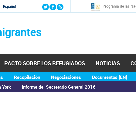
Jump to navigation
Programa de las Nac
й
Español
igrantes
PACTO SOBRE LOS REFUGIADOS
NOTICIAS
C
as
Recopilación
Negociaciones
Documentos [EN]
a York
Informe del Secretario General 2016