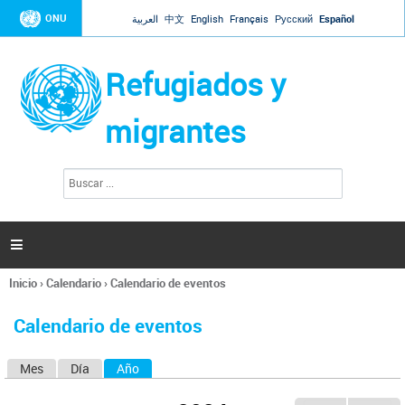
Jump to navigation
ONU
العربية
中文
English
Français
Русский
Español
Refugiados y
migrantes
B
F
u
o
s
r
c
a
m
r

u
l
Inicio
›
Calendario
›
Calendario de eventos
a
Se
r
encuentra
i
Calendario de eventos
usted
o
aquí
d
Mes
Día
Año
(solapa activa)
S
e
b
o