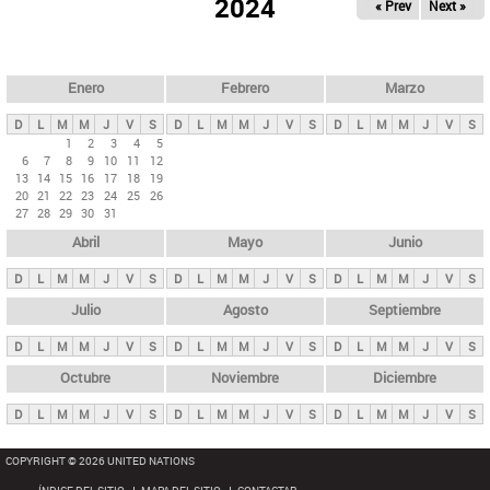
ú
2024
« Prev
Next »
l
s
a
q
p
u
e
a
Enero
Febrero
Marzo
d
s
a
D
L
M
M
J
V
S
D
L
M
M
J
V
S
D
L
M
M
J
V
S
p
1
2
3
4
5
6
7
8
9
10
11
12
r
13
14
15
16
17
18
19
i
20
21
22
23
24
25
26
27
28
29
30
31
n
Abril
Mayo
Junio
c
i
D
L
M
M
J
V
S
D
L
M
M
J
V
S
D
L
M
M
J
V
S
p
Julio
Agosto
Septiembre
a
D
L
M
M
J
V
S
D
L
M
M
J
V
S
D
L
M
M
J
V
S
l
e
Octubre
Noviembre
Diciembre
s
D
L
M
M
J
V
S
D
L
M
M
J
V
S
D
L
M
M
J
V
S
COPYRIGHT © 2026 UNITED NATIONS