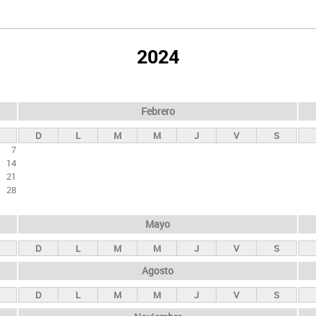
2024
Febrero
D
L
M
M
J
V
S
7
14
21
28
Mayo
D
L
M
M
J
V
S
Agosto
D
L
M
M
J
V
S