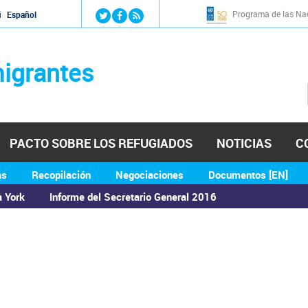
Jump to navigation
Programa de las Nac
й
Español
igrantes
PACTO SOBRE LOS REFUGIADOS
NOTICIAS
C
as
Recopilación
Negociaciones
Documentos [EN]
a York
Informe del Secretario General 2016