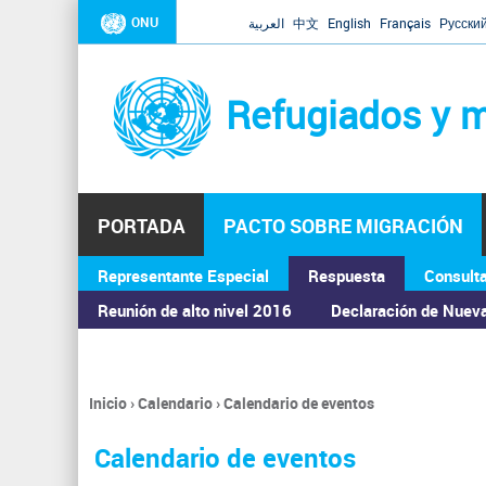
ONU
العربية
中文
English
Français
Русски
Refugiados y m
PORTADA
PACTO SOBRE MIGRACIÓN
Representante Especial
Respuesta
Consult
ASAMBLEA GENERAL
Reunión de alto nivel 2016
Declaración de Nuev
Inicio
›
Calendario
›
Calendario de eventos
Se
encuentra
Calendario de eventos
usted