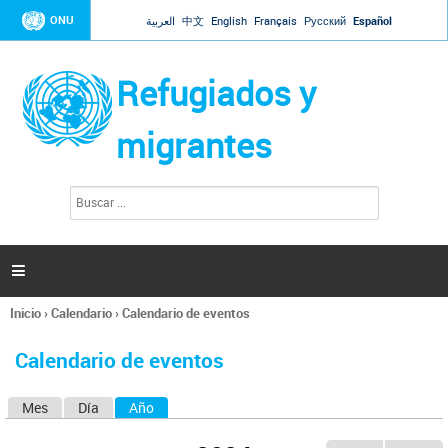
Jump to navigation
ONU
العربية
中文
English
Français
Русский
Español
Refugiados y
migrantes
B
F
u
o
s
r
c
a
m
r

u
l
Inicio
›
Calendario
›
Calendario de eventos
a
Se
r
encuentra
i
Calendario de eventos
usted
o
aquí
d
Mes
Día
Año
(solapa activa)
S
e
b
o