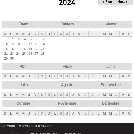
ú
2024
« Prev
Next »
l
s
a
q
p
u
e
a
Enero
Febrero
Marzo
d
s
a
D
L
M
M
J
V
S
D
L
M
M
J
V
S
D
L
M
M
J
V
S
p
1
2
3
4
5
6
7
8
9
10
11
12
13
14
r
15
16
17
18
19
20
21
i
22
23
24
25
26
27
28
29
30
n
Abril
Mayo
Junio
c
i
D
L
M
M
J
V
S
D
L
M
M
J
V
S
D
L
M
M
J
V
S
p
Julio
Agosto
Septiembre
a
D
L
M
M
J
V
S
D
L
M
M
J
V
S
D
L
M
M
J
V
S
l
e
Octubre
Noviembre
Diciembre
s
D
L
M
M
J
V
S
D
L
M
M
J
V
S
D
L
M
M
J
V
S
COPYRIGHT © 2026 UNITED NATIONS