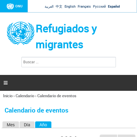
Jump to navigation
ONU
العربية
中文
English
Français
Русский
Español
Refugiados y
migrantes
B
F
u
o
s
r
c
a
m
r

u
l
Inicio
›
Calendario
›
Calendario de eventos
a
Se
r
encuentra
i
Calendario de eventos
usted
o
aquí
d
Mes
Día
Año
(solapa activa)
S
e
b
o