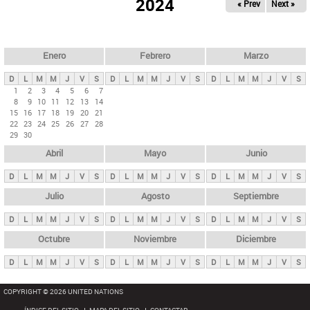
ú
2024
« Prev
Next »
l
s
a
q
p
u
e
a
Enero
Febrero
Marzo
d
s
a
D
L
M
M
J
V
S
D
L
M
M
J
V
S
D
L
M
M
J
V
S
p
1
2
3
4
5
6
7
8
9
10
11
12
13
14
r
15
16
17
18
19
20
21
i
22
23
24
25
26
27
28
29
30
n
Abril
Mayo
Junio
c
i
D
L
M
M
J
V
S
D
L
M
M
J
V
S
D
L
M
M
J
V
S
p
Julio
Agosto
Septiembre
a
D
L
M
M
J
V
S
D
L
M
M
J
V
S
D
L
M
M
J
V
S
l
e
Octubre
Noviembre
Diciembre
s
D
L
M
M
J
V
S
D
L
M
M
J
V
S
D
L
M
M
J
V
S
COPYRIGHT © 2026 UNITED NATIONS