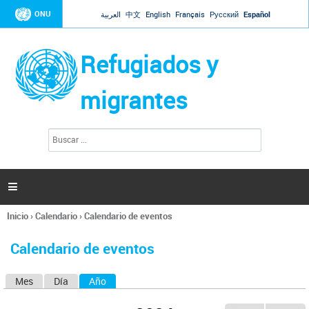
Jump to navigation
ONU
العربية
中文
English
Français
Русский
Español
Refugiados y
migrantes
B
F
u
o
s
r
c
a
m
r

u
l
Inicio
›
Calendario
›
Calendario de eventos
a
Se
r
encuentra
i
Calendario de eventos
usted
o
aquí
d
Mes
Día
Año
(solapa activa)
S
e
b
o