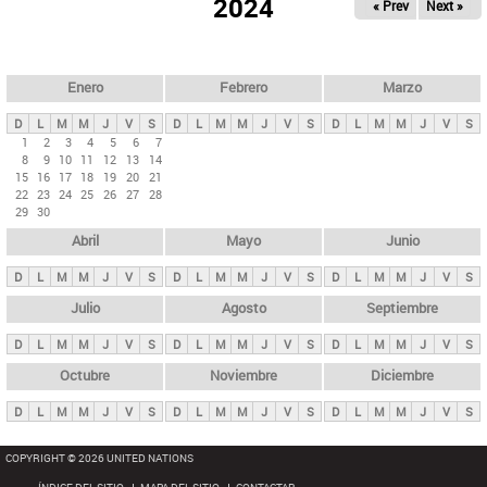
ú
2024
« Prev
Next »
l
s
a
q
p
u
e
a
Enero
Febrero
Marzo
d
s
a
D
L
M
M
J
V
S
D
L
M
M
J
V
S
D
L
M
M
J
V
S
p
1
2
3
4
5
6
7
8
9
10
11
12
13
14
r
15
16
17
18
19
20
21
i
22
23
24
25
26
27
28
29
30
n
Abril
Mayo
Junio
c
i
D
L
M
M
J
V
S
D
L
M
M
J
V
S
D
L
M
M
J
V
S
p
Julio
Agosto
Septiembre
a
D
L
M
M
J
V
S
D
L
M
M
J
V
S
D
L
M
M
J
V
S
l
e
Octubre
Noviembre
Diciembre
s
D
L
M
M
J
V
S
D
L
M
M
J
V
S
D
L
M
M
J
V
S
COPYRIGHT © 2026 UNITED NATIONS