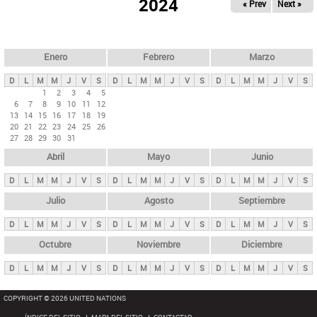
ú
2024
« Prev
Next »
l
s
a
q
p
u
e
a
Enero
Febrero
Marzo
d
s
a
D
L
M
M
J
V
S
D
L
M
M
J
V
S
D
L
M
M
J
V
S
p
1
2
3
4
5
6
7
8
9
10
11
12
r
13
14
15
16
17
18
19
i
20
21
22
23
24
25
26
27
28
29
30
31
n
Abril
Mayo
Junio
c
i
D
L
M
M
J
V
S
D
L
M
M
J
V
S
D
L
M
M
J
V
S
p
Julio
Agosto
Septiembre
a
D
L
M
M
J
V
S
D
L
M
M
J
V
S
D
L
M
M
J
V
S
l
e
Octubre
Noviembre
Diciembre
s
D
L
M
M
J
V
S
D
L
M
M
J
V
S
D
L
M
M
J
V
S
COPYRIGHT © 2026 UNITED NATIONS