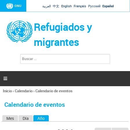
Jump to navigation
ONU
العربية
中文
English
Français
Русский
Español
Refugiados y
migrantes
B
F
u
o
s
r
c
a
m
r

u
l
Inicio
›
Calendario
›
Calendario de eventos
a
Se
r
encuentra
i
Calendario de eventos
usted
o
aquí
d
Mes
Día
Año
(solapa activa)
S
e
b
o