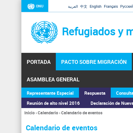
ONU
العربية
中文
English
Français
Русски
Refugiados y m
PORTADA
PACTO SOBRE MIGRACIÓN
ASAMBLEA GENERAL
Representante Especial
Respuesta
Consult
Reunión de alto nivel 2016
Declaración de Nuev
Inicio
›
Calendario
›
Calendario de eventos
Se
encuentra
Calendario de eventos
usted