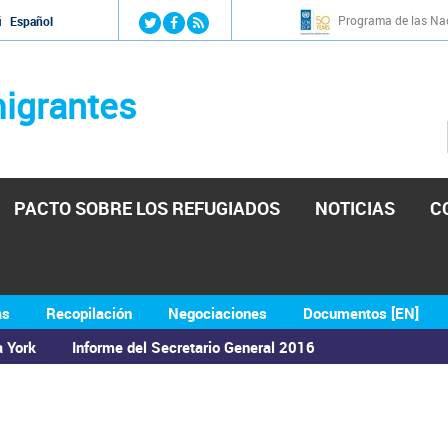
Jump to navigation
Programa de las Nac
й
Español
igrantes
PACTO SOBRE LOS REFUGIADOS
NOTICIAS
C
as
Recopilación
Negociaciones
Documentos [EN]
a York
Informe del Secretario General 2016