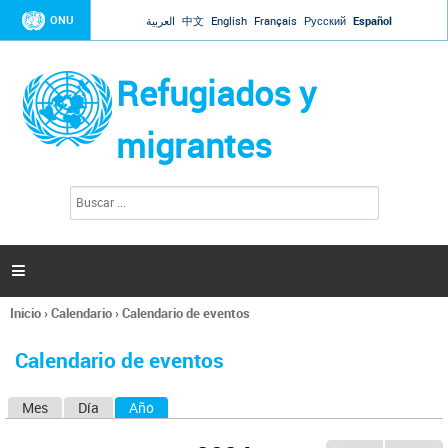
Jump to navigation
ONU
العربية
中文
English
Français
Русский
Español
Refugiados y
migrantes
B
F
u
o
s
r
c
a
m
r

u
l
Inicio
›
Calendario
›
Calendario de eventos
a
Se
r
encuentra
i
Calendario de eventos
usted
o
aquí
d
Mes
Día
Año
(solapa activa)
S
e
b
o