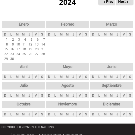
ú
2024
« Prev
Next »
l
s
a
q
p
u
e
a
Enero
Febrero
Marzo
d
s
a
D
L
M
M
J
V
S
D
L
M
M
J
V
S
D
L
M
M
J
V
S
p
1
2
3
4
5
6
7
8
9
10
11
12
13
14
r
15
16
17
18
19
20
21
i
22
23
24
25
26
27
28
29
30
n
Abril
Mayo
Junio
c
i
D
L
M
M
J
V
S
D
L
M
M
J
V
S
D
L
M
M
J
V
S
p
Julio
Agosto
Septiembre
a
D
L
M
M
J
V
S
D
L
M
M
J
V
S
D
L
M
M
J
V
S
l
e
Octubre
Noviembre
Diciembre
s
D
L
M
M
J
V
S
D
L
M
M
J
V
S
D
L
M
M
J
V
S
COPYRIGHT © 2026 UNITED NATIONS