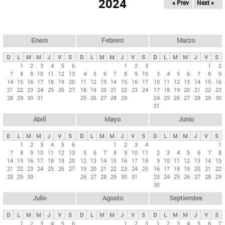
ú
2024
« Prev
Next »
l
s
a
q
p
u
e
a
Enero
Febrero
Marzo
d
s
a
D
L
M
M
J
V
S
D
L
M
M
J
V
S
D
L
M
M
J
V
S
p
1
2
3
4
5
6
1
2
3
1
2
7
8
9
10
11
12
13
4
5
6
7
8
9
10
3
4
5
6
7
8
9
r
14
15
16
17
18
19
20
11
12
13
14
15
16
17
10
11
12
13
14
15
16
i
21
22
23
24
25
26
27
18
19
20
21
22
23
24
17
18
19
20
21
22
23
28
29
30
31
25
26
27
28
29
24
25
26
27
28
29
30
n
31
c
Abril
Mayo
Junio
i
p
D
L
M
M
J
V
S
D
L
M
M
J
V
S
D
L
M
M
J
V
S
1
2
3
4
5
6
1
2
3
4
1
a
7
8
9
10
11
12
13
5
6
7
8
9
10
11
2
3
4
5
6
7
8
l
14
15
16
17
18
19
20
12
13
14
15
16
17
18
9
10
11
12
13
14
15
21
22
23
24
25
26
27
19
20
21
22
23
24
25
16
17
18
19
20
21
22
e
28
29
30
26
27
28
29
30
31
23
24
25
26
27
28
29
s
30
Julio
Agosto
Septiembre
D
L
M
M
J
V
S
D
L
M
M
J
V
S
D
L
M
M
J
V
S
1
2
3
4
5
6
1
2
3
1
2
3
4
5
6
7