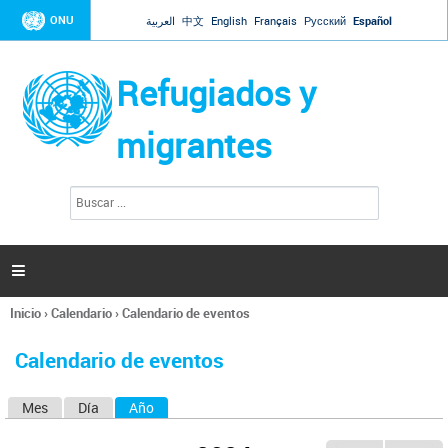
Jump to navigation
ONU
العربية
中文
English
Français
Русский
Español
Refugiados y
migrantes
B
F
u
o
s
r
c
a
m
r

u
l
Inicio
›
Calendario
›
Calendario de eventos
a
Se
r
encuentra
i
Calendario de eventos
usted
o
aquí
d
Mes
Día
Año
(solapa activa)
S
e
b
o