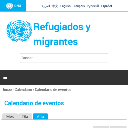
Jump to navigation
ONU
العربية
中文
English
Français
Русский
Español
Refugiados y
migrantes
B
F
u
o
s
r
c
a
m
r

u
l
Inicio
›
Calendario
›
Calendario de eventos
a
Se
r
encuentra
i
Calendario de eventos
usted
o
aquí
d
Mes
Día
Año
(solapa activa)
S
e
b
o