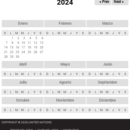
ú
2024
« Prev
Next »
l
s
a
q
p
u
e
a
Enero
Febrero
Marzo
d
s
a
D
L
M
M
J
V
S
D
L
M
M
J
V
S
D
L
M
M
J
V
S
p
1
2
3
4
5
6
7
8
9
10
11
12
13
r
14
15
16
17
18
19
20
i
21
22
23
24
25
26
27
28
29
30
n
Abril
Mayo
Junio
c
i
D
L
M
M
J
V
S
D
L
M
M
J
V
S
D
L
M
M
J
V
S
p
Julio
Agosto
Septiembre
a
D
L
M
M
J
V
S
D
L
M
M
J
V
S
D
L
M
M
J
V
S
l
e
Octubre
Noviembre
Diciembre
s
D
L
M
M
J
V
S
D
L
M
M
J
V
S
D
L
M
M
J
V
S
COPYRIGHT © 2026 UNITED NATIONS