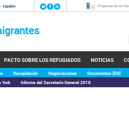
Jump to navigation
Programa de las Nac
й
Español
igrantes
PACTO SOBRE LOS REFUGIADOS
NOTICIAS
C
as
Recopilación
Negociaciones
Documentos [EN]
a York
Informe del Secretario General 2016