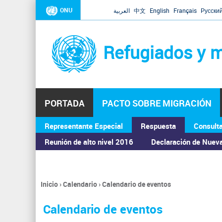
ONU
العربية
中文
English
Français
Русски
Refugiados y m
PORTADA
PACTO SOBRE MIGRACIÓN
Representante Especial
Respuesta
Consult
ASAMBLEA GENERAL
Reunión de alto nivel 2016
Declaración de Nuev
Inicio
›
Calendario
›
Calendario de eventos
Se
encuentra
Calendario de eventos
usted