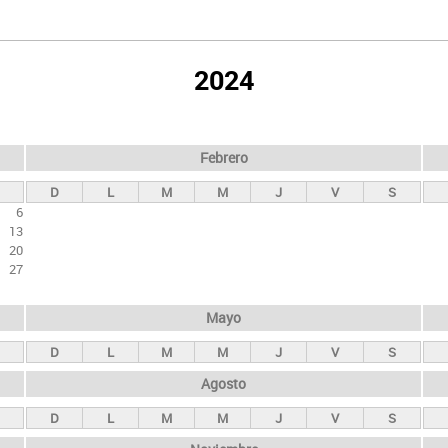
2024
Febrero
D
L
M
M
J
V
S
6
13
20
27
Mayo
D
L
M
M
J
V
S
Agosto
D
L
M
M
J
V
S