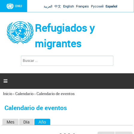
Jump to navigation
ONU
العربية
中文
English
Français
Русский
Español
Refugiados y
migrantes
B
F
u
o
s
r
c
a
m
r

u
l
Inicio
›
Calendario
›
Calendario de eventos
a
Se
r
encuentra
i
Calendario de eventos
usted
o
aquí
d
Mes
Día
Año
(solapa activa)
S
e
b
o