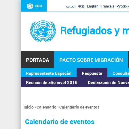
ONU
العربية
中文
English
Français
Русски
Refugiados y m
PORTADA
PACTO SOBRE MIGRACIÓN
Representante Especial
Respuesta
Consult
ASAMBLEA GENERAL
Reunión de alto nivel 2016
Declaración de Nuev
Inicio
›
Calendario
›
Calendario de eventos
Se
encuentra
Calendario de eventos
usted