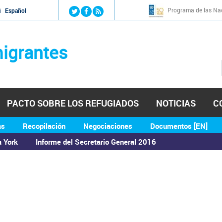
Jump to navigation
Programa de las Nac
й
Español
igrantes
PACTO SOBRE LOS REFUGIADOS
NOTICIAS
C
as
Recopilación
Negociaciones
Documentos [EN]
a York
Informe del Secretario General 2016