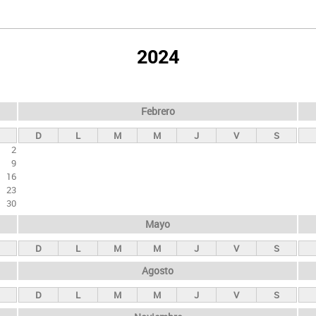
2024
Febrero
D
L
M
M
J
V
S
2
9
16
23
30
Mayo
D
L
M
M
J
V
S
Agosto
D
L
M
M
J
V
S