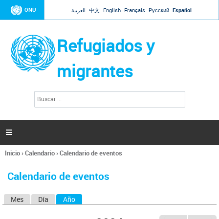
Jump to navigation
ONU
العربية
中文
English
Français
Русский
Español
Refugiados y
migrantes
B
F
u
o
s
r
c
a
m
r

u
l
Inicio
›
Calendario
›
Calendario de eventos
a
Se
r
encuentra
i
Calendario de eventos
usted
o
aquí
d
Mes
Día
Año
(solapa activa)
S
e
b
o