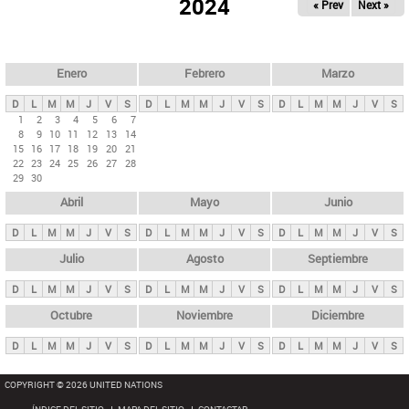
ú
2024
« Prev
Next »
l
s
a
q
p
u
e
a
Enero
Febrero
Marzo
d
s
a
D
L
M
M
J
V
S
D
L
M
M
J
V
S
D
L
M
M
J
V
S
p
1
2
3
4
5
6
7
8
9
10
11
12
13
14
r
15
16
17
18
19
20
21
i
22
23
24
25
26
27
28
29
30
n
Abril
Mayo
Junio
c
i
D
L
M
M
J
V
S
D
L
M
M
J
V
S
D
L
M
M
J
V
S
p
Julio
Agosto
Septiembre
a
D
L
M
M
J
V
S
D
L
M
M
J
V
S
D
L
M
M
J
V
S
l
e
Octubre
Noviembre
Diciembre
s
D
L
M
M
J
V
S
D
L
M
M
J
V
S
D
L
M
M
J
V
S
COPYRIGHT © 2026 UNITED NATIONS