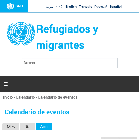
Jump to navigation
ONU
العربية
中文
English
Français
Русский
Español
Refugiados y
migrantes
B
F
u
o
s
r
c
a
m
r

u
l
Inicio
›
Calendario
›
Calendario de eventos
a
Se
r
encuentra
i
Calendario de eventos
usted
o
aquí
d
Mes
Día
Año
(solapa activa)
S
e
b
o