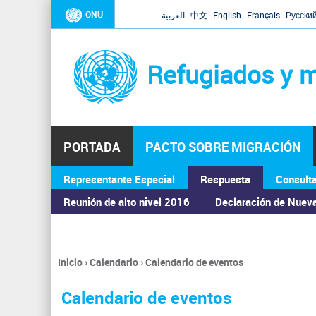
ONU
العربية
中文
English
Français
Русски
Refugiados y m
PORTADA
PACTO SOBRE MIGRACIÓN
Representante Especial
Respuesta
Consult
ASAMBLEA GENERAL
Reunión de alto nivel 2016
Declaración de Nuev
Inicio
›
Calendario
›
Calendario de eventos
Se
encuentra
Calendario de eventos
usted