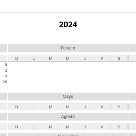
2024
Febrero
D
L
M
M
J
V
S
5
12
19
26
Mayo
D
L
M
M
J
V
S
Agosto
D
L
M
M
J
V
S