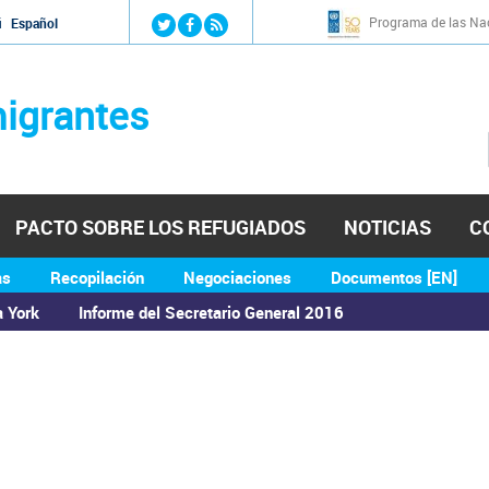
Jump to navigation
Programa de las Nac
й
Español
igrantes
PACTO SOBRE LOS REFUGIADOS
NOTICIAS
C
as
Recopilación
Negociaciones
Documentos [EN]
a York
Informe del Secretario General 2016