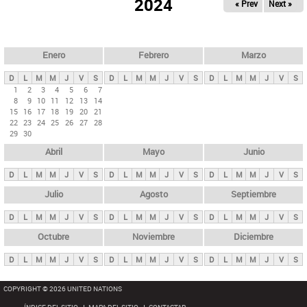
ú
2024
« Prev
Next »
l
s
a
q
p
u
e
a
Enero
Febrero
Marzo
d
s
a
D
L
M
M
J
V
S
D
L
M
M
J
V
S
D
L
M
M
J
V
S
p
1
2
3
4
5
6
7
8
9
10
11
12
13
14
r
15
16
17
18
19
20
21
i
22
23
24
25
26
27
28
29
30
n
Abril
Mayo
Junio
c
i
D
L
M
M
J
V
S
D
L
M
M
J
V
S
D
L
M
M
J
V
S
p
Julio
Agosto
Septiembre
a
D
L
M
M
J
V
S
D
L
M
M
J
V
S
D
L
M
M
J
V
S
l
e
Octubre
Noviembre
Diciembre
s
D
L
M
M
J
V
S
D
L
M
M
J
V
S
D
L
M
M
J
V
S
COPYRIGHT © 2026 UNITED NATIONS