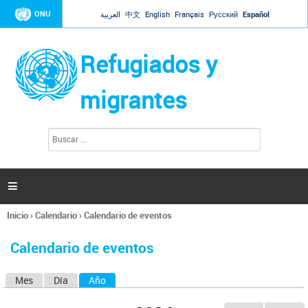
Jump to navigation
ONU
العربية
中文
English
Français
Русский
Español
Refugiados y
migrantes
B
F
u
o
s
r
c
a
m
r

u
l
Inicio
›
Calendario
›
Calendario de eventos
a
Se
r
encuentra
i
Calendario de eventos
usted
o
aquí
d
Mes
Día
Año
(solapa activa)
S
e
b
o