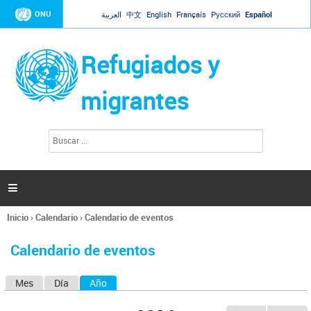
Jump to navigation
ONU
العربية
中文
English
Français
Русский
Español
Refugiados y
migrantes
B
F
u
o
s
r
c
a
m
r

u
l
Inicio
›
Calendario
›
Calendario de eventos
a
Se
r
encuentra
i
Calendario de eventos
usted
o
aquí
d
Mes
Día
Año
(solapa activa)
S
e
b
o