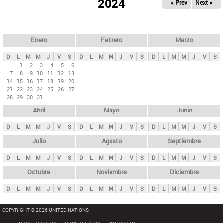
ú
2024
« Prev
Next »
l
s
a
q
p
u
e
a
Enero
Febrero
Marzo
d
s
a
D
L
M
M
J
V
S
D
L
M
M
J
V
S
D
L
M
M
J
V
S
p
1
2
3
4
5
6
7
8
9
10
11
12
13
r
14
15
16
17
18
19
20
i
21
22
23
24
25
26
27
28
29
30
31
n
Abril
Mayo
Junio
c
i
D
L
M
M
J
V
S
D
L
M
M
J
V
S
D
L
M
M
J
V
S
p
Julio
Agosto
Septiembre
a
D
L
M
M
J
V
S
D
L
M
M
J
V
S
D
L
M
M
J
V
S
l
e
Octubre
Noviembre
Diciembre
s
D
L
M
M
J
V
S
D
L
M
M
J
V
S
D
L
M
M
J
V
S
COPYRIGHT © 2026 UNITED NATIONS