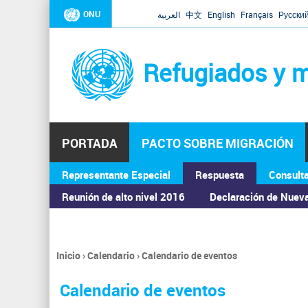
ONU
العربية
中文
English
Français
Русски
Refugiados y m
PORTADA
PACTO SOBRE MIGRACIÓN
Representante Especial
Respuesta
Consult
ASAMBLEA GENERAL
Reunión de alto nivel 2016
Declaración de Nuev
Inicio
›
Calendario
›
Calendario de eventos
Se
encuentra
Calendario de eventos
usted