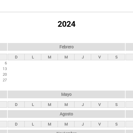
2024
Febrero
D
L
M
M
J
V
S
6
13
20
27
Mayo
D
L
M
M
J
V
S
Agosto
D
L
M
M
J
V
S