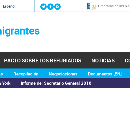
Jump to navigation
Programa de las Nac
й
Español
igrantes
PACTO SOBRE LOS REFUGIADOS
NOTICIAS
C
as
Recopilación
Negociaciones
Documentos [EN]
a York
Informe del Secretario General 2016