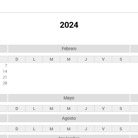
2024
Febrero
D
L
M
M
J
V
S
7
14
21
28
Mayo
D
L
M
M
J
V
S
Agosto
D
L
M
M
J
V
S