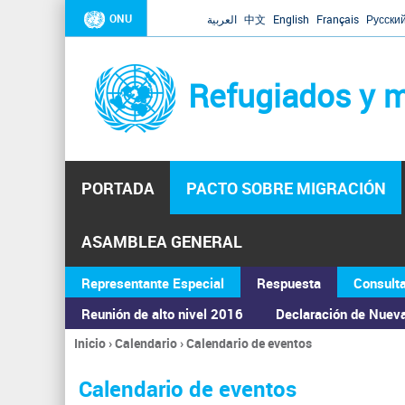
ONU
العربية
中文
English
Français
Русски
Refugiados y m
PORTADA
PACTO SOBRE MIGRACIÓN
ASAMBLEA GENERAL
Representante Especial
Respuesta
Consult
Reunión de alto nivel 2016
Declaración de Nuev
Inicio
›
Calendario
›
Calendario de eventos
Se
encuentra
Calendario de eventos
usted