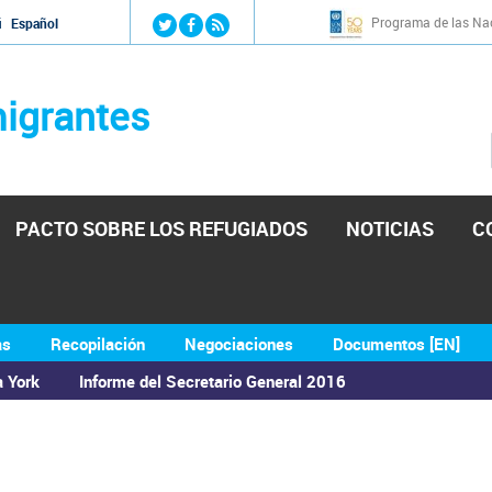
Jump to navigation
Programa de las Nac
й
Español
igrantes
PACTO SOBRE LOS REFUGIADOS
NOTICIAS
C
as
Recopilación
Negociaciones
Documentos [EN]
a York
Informe del Secretario General 2016