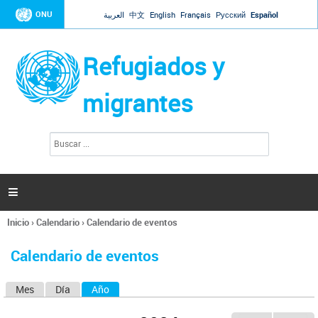
Jump to navigation
ONU
العربية
中文
English
Français
Русский
Español
Refugiados y
migrantes
B
F
u
o
s
r
c
a
m
r

u
l
Inicio
›
Calendario
›
Calendario de eventos
a
Se
r
encuentra
i
Calendario de eventos
usted
o
aquí
d
Mes
Día
Año
(solapa activa)
S
e
b
o