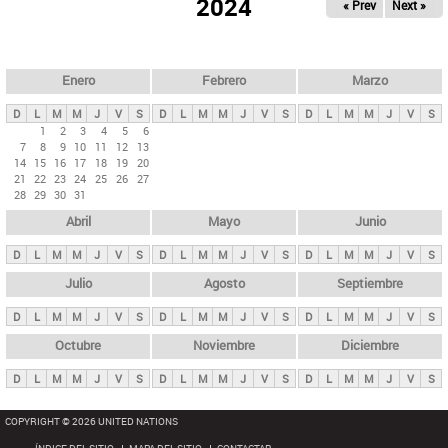
ú
2024
« Prev
Next »
l
s
a
q
p
u
e
a
Enero
Febrero
Marzo
d
s
a
D
L
M
M
J
V
S
D
L
M
M
J
V
S
D
L
M
M
J
V
S
p
1
2
3
4
5
6
7
8
9
10
11
12
13
r
14
15
16
17
18
19
20
i
21
22
23
24
25
26
27
28
29
30
31
n
Abril
Mayo
Junio
c
i
D
L
M
M
J
V
S
D
L
M
M
J
V
S
D
L
M
M
J
V
S
p
Julio
Agosto
Septiembre
a
D
L
M
M
J
V
S
D
L
M
M
J
V
S
D
L
M
M
J
V
S
l
e
Octubre
Noviembre
Diciembre
s
D
L
M
M
J
V
S
D
L
M
M
J
V
S
D
L
M
M
J
V
S
COPYRIGHT © 2026 UNITED NATIONS