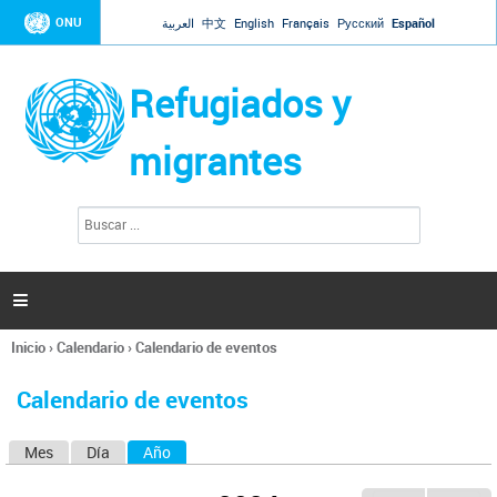
Jump to navigation
ONU
العربية
中文
English
Français
Русский
Español
Refugiados y
migrantes
B
F
u
o
s
r
c
a
m
r

u
l
Inicio
›
Calendario
›
Calendario de eventos
a
Se
r
encuentra
i
Calendario de eventos
usted
o
aquí
d
Mes
Día
Año
(solapa activa)
S
e
b
o