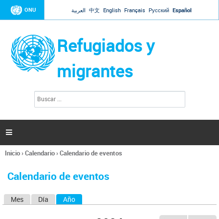
Jump to navigation
ONU
العربية
中文
English
Français
Русский
Español
Refugiados y
migrantes
B
F
u
o
s
r
c
a
m
r

u
l
Inicio
›
Calendario
›
Calendario de eventos
a
Se
r
encuentra
i
Calendario de eventos
usted
o
aquí
d
Mes
Día
Año
(solapa activa)
S
e
b
o