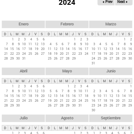
ú
2024
« Prev
Next »
l
s
a
q
p
u
e
a
Enero
Febrero
Marzo
d
s
a
D
L
M
M
J
V
S
D
L
M
M
J
V
S
D
L
M
M
J
V
S
p
1
2
3
4
5
6
1
2
3
1
2
7
8
9
10
11
12
13
4
5
6
7
8
9
10
3
4
5
6
7
8
9
r
14
15
16
17
18
19
20
11
12
13
14
15
16
17
10
11
12
13
14
15
16
i
21
22
23
24
25
26
27
18
19
20
21
22
23
24
17
18
19
20
21
22
23
28
29
30
31
25
26
27
28
29
24
25
26
27
28
29
30
n
31
c
Abril
Mayo
Junio
i
p
D
L
M
M
J
V
S
D
L
M
M
J
V
S
D
L
M
M
J
V
S
1
2
3
4
5
6
1
2
3
4
1
a
7
8
9
10
11
12
13
5
6
7
8
9
10
11
2
3
4
5
6
7
8
l
14
15
16
17
18
19
20
12
13
14
15
16
17
18
9
10
11
12
13
14
15
21
22
23
24
25
26
27
19
20
21
22
23
24
25
16
17
18
19
20
21
22
e
28
29
30
26
27
28
29
30
31
23
24
25
26
27
28
29
s
30
Julio
Agosto
Septiembre
D
L
M
M
J
V
S
D
L
M
M
J
V
S
D
L
M
M
J
V
S
1
2
3
4
5
6
1
2
3
1
2
3
4
5
6
7