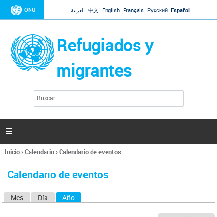
Jump to navigation
ONU
العربية
中文
English
Français
Русский
Español
Refugiados y
migrantes
B
F
u
o
s
r
c
a
m
r

u
l
Inicio
›
Calendario
›
Calendario de eventos
a
Se
r
encuentra
i
Calendario de eventos
usted
o
aquí
d
Mes
Día
Año
(solapa activa)
S
e
b
o