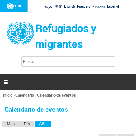
Jump to navigation
ONU
العربية
中文
English
Français
Русский
Español
Refugiados y
migrantes
B
F
u
o
s
r
c
a
m
r

u
l
Inicio
›
Calendario
›
Calendario de eventos
a
Se
r
encuentra
i
Calendario de eventos
usted
o
aquí
d
Mes
Día
Año
(solapa activa)
S
e
b
o