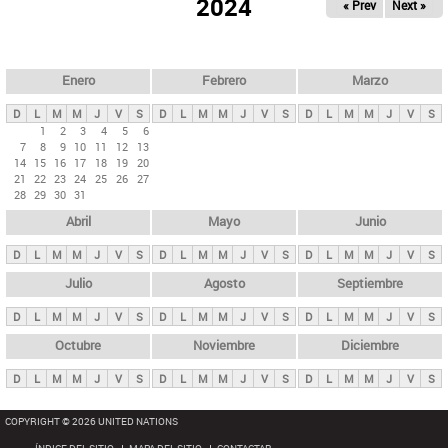
ú
2024
« Prev
Next »
l
s
a
q
p
u
e
a
Enero
Febrero
Marzo
d
s
a
D
L
M
M
J
V
S
D
L
M
M
J
V
S
D
L
M
M
J
V
S
p
1
2
3
4
5
6
7
8
9
10
11
12
13
r
14
15
16
17
18
19
20
i
21
22
23
24
25
26
27
28
29
30
31
n
Abril
Mayo
Junio
c
i
D
L
M
M
J
V
S
D
L
M
M
J
V
S
D
L
M
M
J
V
S
p
Julio
Agosto
Septiembre
a
D
L
M
M
J
V
S
D
L
M
M
J
V
S
D
L
M
M
J
V
S
l
e
Octubre
Noviembre
Diciembre
s
D
L
M
M
J
V
S
D
L
M
M
J
V
S
D
L
M
M
J
V
S
COPYRIGHT © 2026 UNITED NATIONS