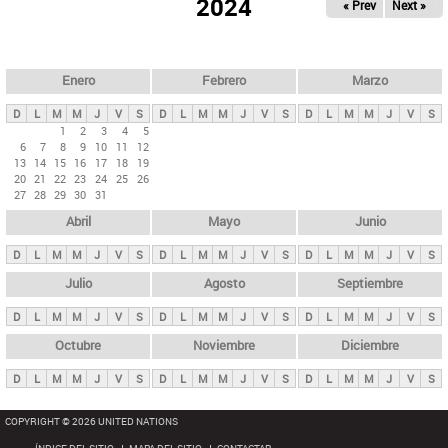
ú
2024
« Prev
Next »
l
s
a
q
p
u
e
a
Enero
Febrero
Marzo
d
s
a
D
L
M
M
J
V
S
D
L
M
M
J
V
S
D
L
M
M
J
V
S
p
1
2
3
4
5
6
7
8
9
10
11
12
r
13
14
15
16
17
18
19
i
20
21
22
23
24
25
26
27
28
29
30
31
n
Abril
Mayo
Junio
c
i
D
L
M
M
J
V
S
D
L
M
M
J
V
S
D
L
M
M
J
V
S
p
Julio
Agosto
Septiembre
a
D
L
M
M
J
V
S
D
L
M
M
J
V
S
D
L
M
M
J
V
S
l
e
Octubre
Noviembre
Diciembre
s
D
L
M
M
J
V
S
D
L
M
M
J
V
S
D
L
M
M
J
V
S
COPYRIGHT © 2026 UNITED NATIONS