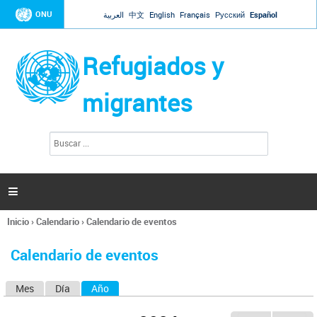
Jump to navigation
ONU
العربية
中文
English
Français
Русский
Español
Refugiados y
migrantes
B
F
u
o
s
r
c
a
m
r

u
l
Inicio
›
Calendario
›
Calendario de eventos
a
Se
r
encuentra
i
Calendario de eventos
usted
o
aquí
d
Mes
Día
Año
(solapa activa)
S
e
b
o