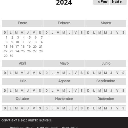
ú
2024
« Prev
Next »
l
s
a
q
p
u
e
a
Enero
Febrero
Marzo
d
s
a
D
L
M
M
J
V
S
D
L
M
M
J
V
S
D
L
M
M
J
V
S
p
1
2
3
4
5
6
7
8
9
10
11
12
13
14
r
15
16
17
18
19
20
21
i
22
23
24
25
26
27
28
29
30
n
Abril
Mayo
Junio
c
i
D
L
M
M
J
V
S
D
L
M
M
J
V
S
D
L
M
M
J
V
S
p
Julio
Agosto
Septiembre
a
D
L
M
M
J
V
S
D
L
M
M
J
V
S
D
L
M
M
J
V
S
l
e
Octubre
Noviembre
Diciembre
s
D
L
M
M
J
V
S
D
L
M
M
J
V
S
D
L
M
M
J
V
S
COPYRIGHT © 2026 UNITED NATIONS