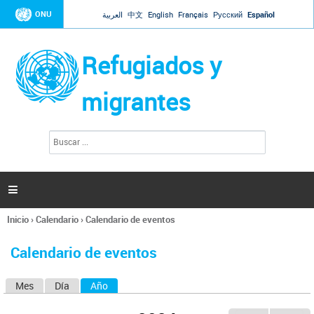
Jump to navigation
ONU
العربية
中文
English
Français
Русский
Español
Refugiados y
migrantes
B
F
u
o
s
r
c
a
m
r

u
l
Inicio
›
Calendario
›
Calendario de eventos
a
Se
r
encuentra
i
Calendario de eventos
usted
o
aquí
d
Mes
Día
Año
(solapa activa)
S
e
b
o