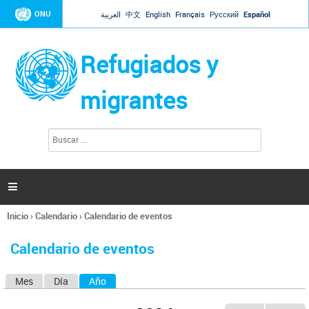
Jump to navigation
ONU
العربية
中文
English
Français
Русский
Español
Refugiados y
migrantes
B
F
u
o
s
r
c
a
m
r

u
l
Inicio
›
Calendario
›
Calendario de eventos
a
Se
r
encuentra
i
Calendario de eventos
usted
o
aquí
d
Mes
Día
Año
(solapa activa)
S
e
b
o