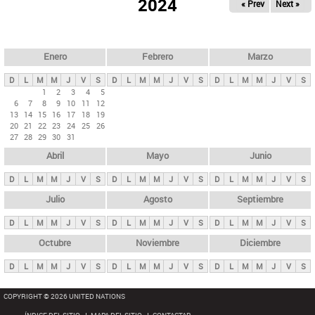
ú
2024
« Prev
Next »
l
s
a
q
p
u
e
a
Enero
Febrero
Marzo
d
s
a
D
L
M
M
J
V
S
D
L
M
M
J
V
S
D
L
M
M
J
V
S
p
1
2
3
4
5
6
7
8
9
10
11
12
r
13
14
15
16
17
18
19
i
20
21
22
23
24
25
26
27
28
29
30
31
n
Abril
Mayo
Junio
c
i
D
L
M
M
J
V
S
D
L
M
M
J
V
S
D
L
M
M
J
V
S
p
Julio
Agosto
Septiembre
a
D
L
M
M
J
V
S
D
L
M
M
J
V
S
D
L
M
M
J
V
S
l
e
Octubre
Noviembre
Diciembre
s
D
L
M
M
J
V
S
D
L
M
M
J
V
S
D
L
M
M
J
V
S
COPYRIGHT © 2026 UNITED NATIONS