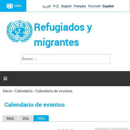
Jump to navigation
ONU
العربية
中文
English
Français
Русский
Español
Refugiados y
migrantes
B
F
u
o
s
r
c
a
m
r

u
l
Inicio
›
Calendario
›
Calendario de eventos
a
Se
r
encuentra
i
Calendario de eventos
usted
o
aquí
d
Mes
Día
Año
(solapa activa)
S
e
b
o