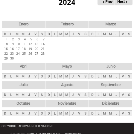
ú
2024
« Prev
Next »
l
s
a
q
p
u
e
a
Enero
Febrero
Marzo
d
s
a
D
L
M
M
J
V
S
D
L
M
M
J
V
S
D
L
M
M
J
V
S
p
1
2
3
4
5
6
7
8
9
10
11
12
13
14
r
15
16
17
18
19
20
21
i
22
23
24
25
26
27
28
29
30
n
Abril
Mayo
Junio
c
i
D
L
M
M
J
V
S
D
L
M
M
J
V
S
D
L
M
M
J
V
S
p
Julio
Agosto
Septiembre
a
D
L
M
M
J
V
S
D
L
M
M
J
V
S
D
L
M
M
J
V
S
l
e
Octubre
Noviembre
Diciembre
s
D
L
M
M
J
V
S
D
L
M
M
J
V
S
D
L
M
M
J
V
S
COPYRIGHT © 2026 UNITED NATIONS