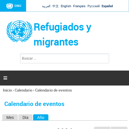
Jump to navigation
ONU
العربية
中文
English
Français
Русский
Español
Refugiados y
migrantes
B
F
u
o
s
r
c
a
m
r

u
l
Inicio
›
Calendario
›
Calendario de eventos
a
Se
r
encuentra
i
Calendario de eventos
usted
o
aquí
d
Mes
Día
Año
(solapa activa)
S
e
b
o