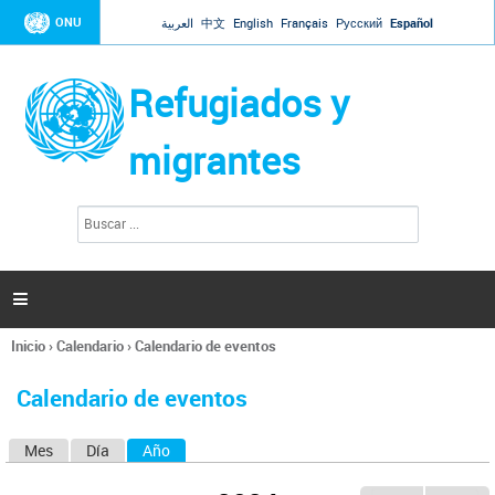
Jump to navigation
ONU
العربية
中文
English
Français
Русский
Español
Refugiados y
migrantes
B
F
u
o
s
r
c
a
m
r

u
l
Inicio
›
Calendario
›
Calendario de eventos
a
Se
r
encuentra
i
Calendario de eventos
usted
o
aquí
d
Mes
Día
Año
(solapa activa)
S
e
b
o