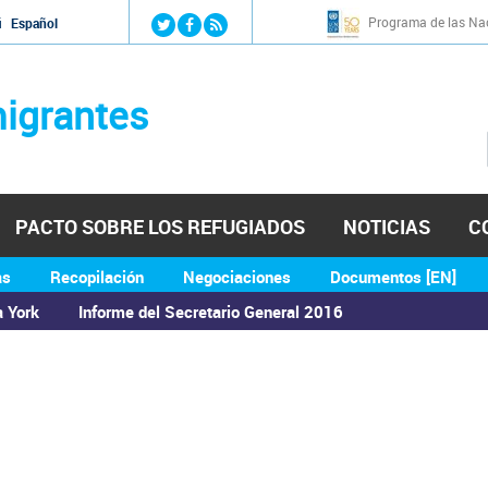
Jump to navigation
Programa de las Nac
й
Español
igrantes
PACTO SOBRE LOS REFUGIADOS
NOTICIAS
C
as
Recopilación
Negociaciones
Documentos [EN]
a York
Informe del Secretario General 2016