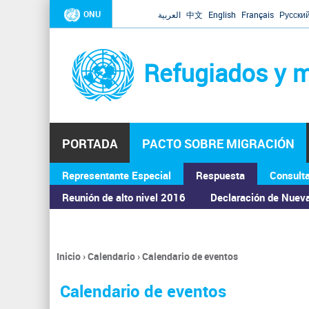
ONU
العربية
中文
English
Français
Русски
Refugiados y m
PORTADA
PACTO SOBRE MIGRACIÓN
Representante Especial
Respuesta
Consult
ASAMBLEA GENERAL
Reunión de alto nivel 2016
Declaración de Nuev
Inicio
›
Calendario
›
Calendario de eventos
Se
encuentra
Calendario de eventos
usted