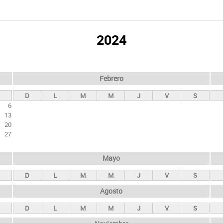
2024
Febrero
D
L
M
M
J
V
S
6
13
20
27
Mayo
D
L
M
M
J
V
S
Agosto
D
L
M
M
J
V
S