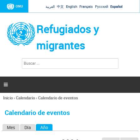
Jump to navigation
ONU
العربية
中文
English
Français
Русский
Español
Refugiados y
migrantes
B
F
u
o
s
r
c
a
m
r

u
l
Inicio
›
Calendario
›
Calendario de eventos
a
Se
r
encuentra
i
Calendario de eventos
usted
o
aquí
d
Mes
Día
Año
(solapa activa)
S
e
b
o