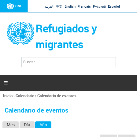
Jump to navigation
ONU
العربية
中文
English
Français
Русский
Español
Refugiados y
migrantes
B
F
u
o
s
r
c
a
m
r

u
l
Inicio
›
Calendario
›
Calendario de eventos
a
Se
r
encuentra
i
Calendario de eventos
usted
o
aquí
d
Mes
Día
Año
(solapa activa)
S
e
b
o