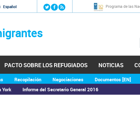
Jump to navigation
Programa de las Nac
й
Español
igrantes
PACTO SOBRE LOS REFUGIADOS
NOTICIAS
C
as
Recopilación
Negociaciones
Documentos [EN]
a York
Informe del Secretario General 2016