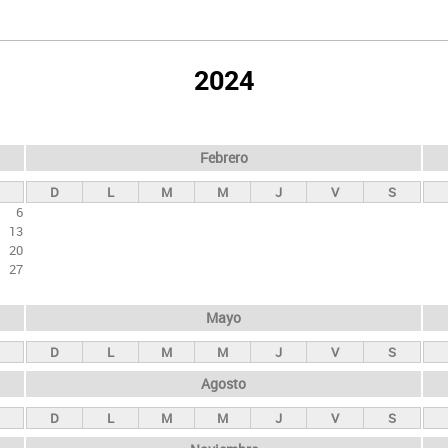
2024
Febrero
D
L
M
M
J
V
S
6
13
20
27
Mayo
D
L
M
M
J
V
S
Agosto
D
L
M
M
J
V
S