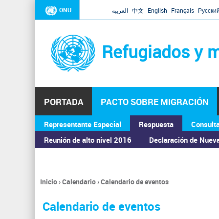
ONU
العربية
中文
English
Français
Русски
Refugiados y m
PORTADA
PACTO SOBRE MIGRACIÓN
Representante Especial
Respuesta
Consult
ASAMBLEA GENERAL
Reunión de alto nivel 2016
Declaración de Nuev
Inicio
›
Calendario
›
Calendario de eventos
Se
encuentra
Calendario de eventos
usted