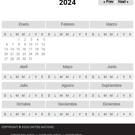
ú
2024
« Prev
Next »
l
s
a
q
p
u
e
a
Enero
Febrero
Marzo
d
s
a
D
L
M
M
J
V
S
D
L
M
M
J
V
S
D
L
M
M
J
V
S
p
1
2
3
4
5
6
7
8
9
10
11
12
r
13
14
15
16
17
18
19
i
20
21
22
23
24
25
26
27
28
29
30
31
n
Abril
Mayo
Junio
c
i
D
L
M
M
J
V
S
D
L
M
M
J
V
S
D
L
M
M
J
V
S
p
Julio
Agosto
Septiembre
a
D
L
M
M
J
V
S
D
L
M
M
J
V
S
D
L
M
M
J
V
S
l
e
Octubre
Noviembre
Diciembre
s
D
L
M
M
J
V
S
D
L
M
M
J
V
S
D
L
M
M
J
V
S
COPYRIGHT © 2026 UNITED NATIONS