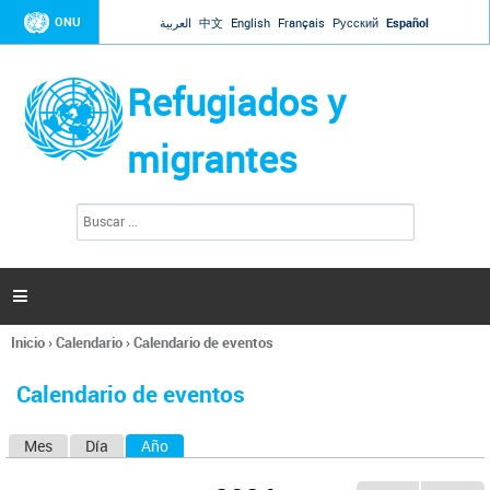
Jump to navigation
ONU
العربية
中文
English
Français
Русский
Español
Refugiados y
migrantes
B
F
u
o
s
r
c
a
m
r

u
l
Inicio
›
Calendario
›
Calendario de eventos
a
Se
r
encuentra
i
Calendario de eventos
usted
o
aquí
d
Mes
Día
Año
(solapa activa)
S
e
b
o