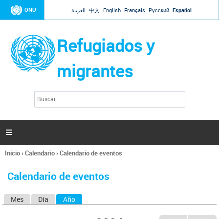
Jump to navigation
ONU
العربية
中文
English
Français
Русский
Español
Refugiados y
migrantes
B
F
u
o
s
r
c
a
m
r

u
l
Inicio
›
Calendario
›
Calendario de eventos
a
Se
r
encuentra
i
Calendario de eventos
usted
o
aquí
d
Mes
Día
Año
(solapa activa)
S
e
b
o