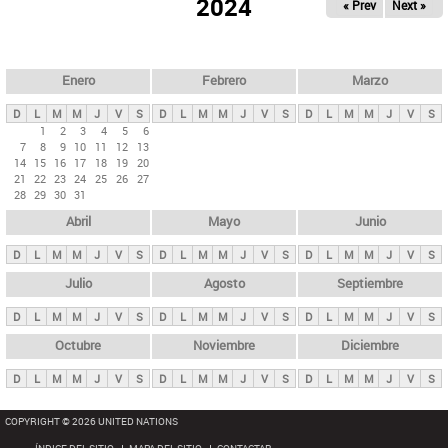
ú
2024
« Prev
Next »
l
s
a
q
p
u
e
a
Enero
Febrero
Marzo
d
s
a
D
L
M
M
J
V
S
D
L
M
M
J
V
S
D
L
M
M
J
V
S
p
1
2
3
4
5
6
7
8
9
10
11
12
13
r
14
15
16
17
18
19
20
i
21
22
23
24
25
26
27
28
29
30
31
n
Abril
Mayo
Junio
c
i
D
L
M
M
J
V
S
D
L
M
M
J
V
S
D
L
M
M
J
V
S
p
Julio
Agosto
Septiembre
a
D
L
M
M
J
V
S
D
L
M
M
J
V
S
D
L
M
M
J
V
S
l
e
Octubre
Noviembre
Diciembre
s
D
L
M
M
J
V
S
D
L
M
M
J
V
S
D
L
M
M
J
V
S
COPYRIGHT © 2026 UNITED NATIONS