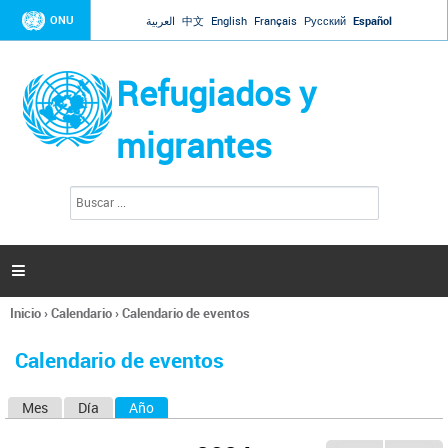
Jump to navigation
ONU
العربية
中文
English
Français
Русский
Español
Refugiados y
migrantes
B
F
u
o
s
r
c
a
m
r

u
l
Inicio
›
Calendario
›
Calendario de eventos
a
Se
r
encuentra
i
Calendario de eventos
usted
o
aquí
d
Mes
Día
Año
(solapa activa)
S
e
b
o